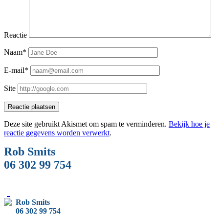
Reactie
Naam*
E-mail*
Site
Deze site gebruikt Akismet om spam te verminderen.
Bekijk hoe je
reactie gegevens worden verwerkt
.
Zijbalk
Rob Smits
06 302 99 754
Rob
Rob
Rob
Rob
Rob
Rob
Smits
op
Smits
Smits
Smits
Smits
Rob Smits
06 302 99 754
e-
Twitter
op
op
op
op