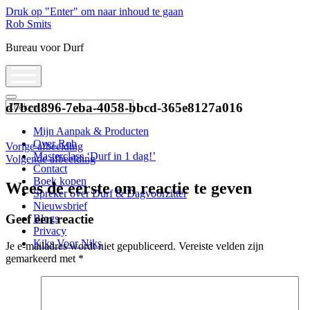
Druk op "Enter" om naar inhoud te gaan
Rob Smits
Bureau voor Durf
open
menu
Zoeken
d7bcd896-7eba-4058-bbcd-365e8127a016
Mijn Aanpak & Producten
Over Rob
Vorige afbeelding
Masterclass ‘Durf in 1 dag!’
Volgende afbeelding
Contact
Boek kopen
Wees de eerste om reactie te geven
Spreker over Durf & Dagvoorzitter
Nieuwsbrief
Geef een reactie
Blogs
Privacy
Kiks Voor Niks
Je e-mailadres wordt niet gepubliceerd.
Vereiste velden zijn
gemarkeerd met
*